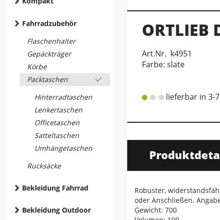
Kompakt
Fahrradzubehör
ORTLIEB D
Flaschenhalter
Art.Nr. k4951
Gepäckträger
Farbe: slate
Körbe
Packtaschen
lieferbar in 3-
Hinterradtaschen
Lenkertaschen
Officetaschen
Satteltaschen
Umhängetaschen
Produktdeta
Rucksäcke
Bekleidung Fahrrad
Robuster, widerstandsfäh
oder Anschließen. Angabe
Bekleidung Outdoor
Gewicht: 700
Volumen: 109